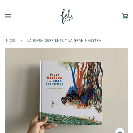
Ir
directamente
al
Car
(0)
contenido
INICIO
›
LA JOVEN SERPIENTE Y LA GRAN MAESTRA
Enfoc