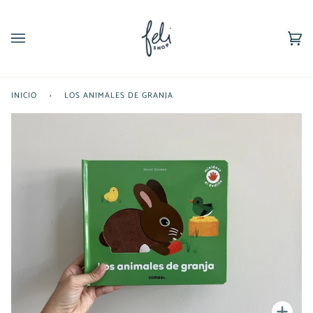
Ir
directamente
al
Car
(0)
contenido
INICIO
›
LOS ANIMALES DE GRANJA
Enfoc