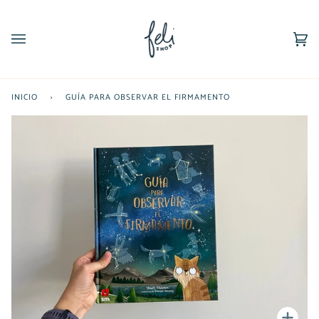
Ir
directamente
al
Car
(0)
contenido
INICIO
›
GUÍA PARA OBSERVAR EL FIRMAMENTO
Enfoc