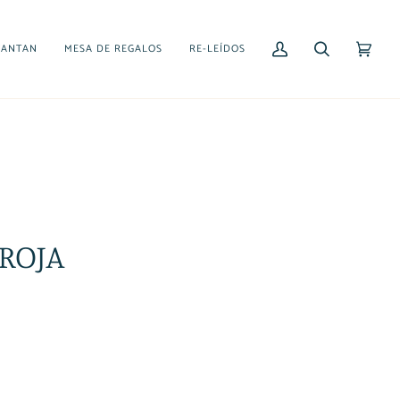
CANTAN
MESA DE REGALOS
RE-LEÍDOS
Mi
Buscar
Carrito
(0)
cuenta
ROJA