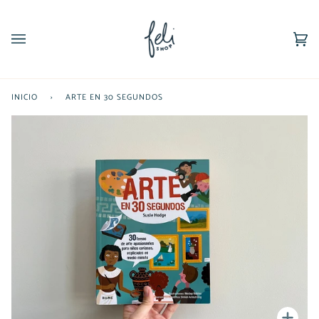
Ir
directamente
al
Car
(0)
contenido
INICIO
›
ARTE EN 30 SEGUNDOS
Enfoc