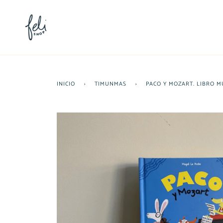
Ir
directamente
al
contenido
INICIO
›
TIMUNMAS
›
PACO Y MOZART. LIBRO M