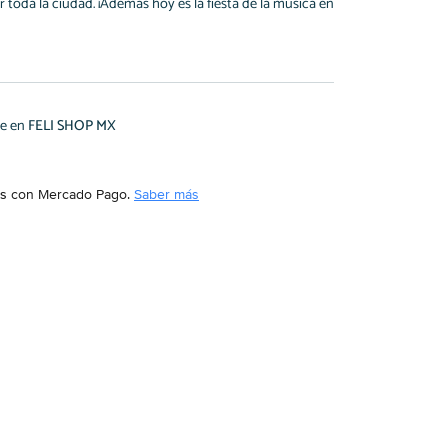
 toda la ciudad. ¡Además hoy es la fiesta de la música en
te en
FELI SHOP MX
s
con Mercado Pago.
Saber más