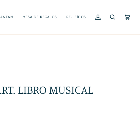
CANTAN
MESA DE REGALOS
RE-LEÍDOS
Mi
Buscar
Carrito
(0)
cuenta
RT. LIBRO MUSICAL